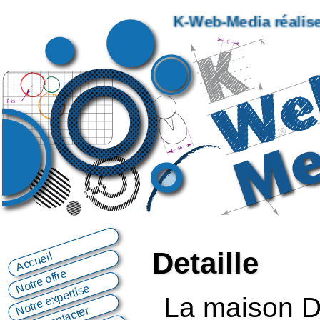
K‑Web‑Media réalis
Detaille
Accueil
Notre offre
Notre expertise
La maison De